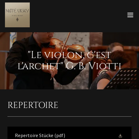
"Le violon, c'est
l'archet" G. B. Viotti
REPERTOIRE
Repertoire Stücke
(pdf)