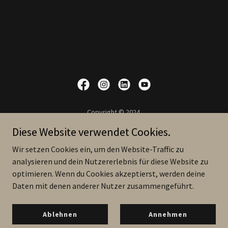
Copyright © 2024
Máté Visky - Violinist
Diese Website verwendet Cookies.
Alle Rechte vorbehalten.
Wir setzen Cookies ein, um den Website-Traffic zu
Datenschutzbestimmungen
analysieren und dein Nutzererlebnis für diese Website zu
optimieren. Wenn du Cookies akzeptierst, werden deine
Daten mit denen anderer Nutzer zusammengeführt.
Unterstützt von
Ablehnen
Annehmen